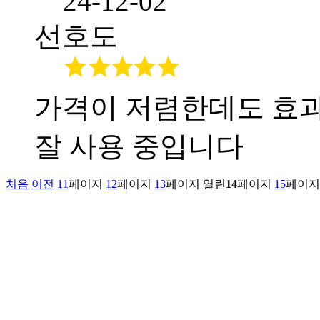
24-12-02
선호도
가격이 저렴한데도 효과
잘 사용 중입니다
처음
이전
11
페이지
12
페이지
13
페이지
열린
14
페이지
15
페이지